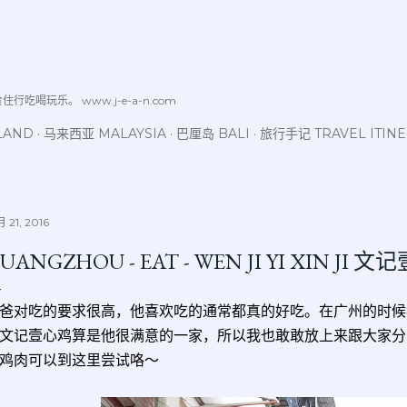
跳至主要内容
喝玩乐。 www.j-e-a-n.com
LAND
马来西亚 MALAYSIA
巴厘岛 BALI
旅行手记 TRAVEL ITIN
 21, 2016
UANGZHOU - EAT - WEN JI YI XIN JI 
爸对吃的要求很高，他喜欢吃的通常都真的好吃。在广州的时候
文记壹心鸡算是他很满意的一家，所以我也敢敢放上来跟大家分
鸡肉可以到这里尝试咯～