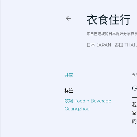
衣食住行
来自吉隆坡的日本媳妇分享衣食住行吃
日本 JAPAN
泰国 THAI
共享
五月
G
标签
吃喝 Food n Beverage
我
Guangzhou
家
的