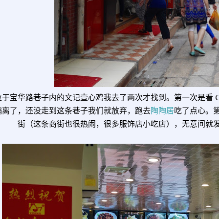
于宝华路巷子内的文记壹心鸡我去了两次才找到。第一次是看 Goo
偏离了，还没走到这条巷子我们就放弃，跑去
陶陶居
吃了点心。
街（这条商街也很热闹，很多服饰店小吃店），无意间就