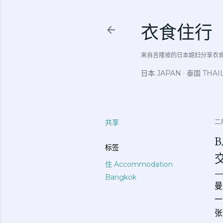
衣食住行
来自吉隆坡的日本媳妇分享衣食住行吃
日本 JAPAN
泰国 THAI
共享
二月
B
标签
住 Accommodation
Bangkok
曼
一
张