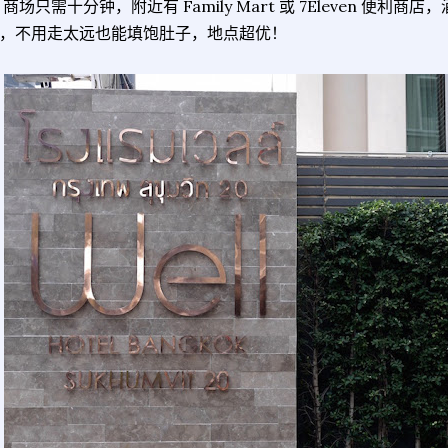
1 商场只需十分钟，附近有 Family Mart 或 7Eleven 便
，不用走太远也能填饱肚子，地点超优！