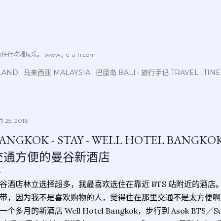
跳至主要内容
喝玩乐。 www.j-e-a-n.com
LAND
马来西亚 MALAYSIA
巴厘岛 BALI
旅行手记 TRAVEL ITIN
 25, 2016
ANGKOK - STAY - WELL HOTEL BANGKO
交通方便的曼谷新酒店
谷酒店林立选择超多，我最喜欢选住在靠近 BTS 站附近的酒
带，因为我不是喜欢购物的人，觉得住在那里交通不是太方便啊
一个多月的新酒店 Well Hotel Bangkok，步行到 Asok BTS／Suk