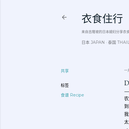
衣食住行
来自吉隆坡的日本媳妇分享衣食住行吃
日本 JAPAN
泰国 THAI
共享
一月
D
标签
食谱 Recipe
农
到
我
太