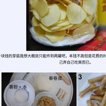
十块钱的芽菇我想大概就只能炸到两罐吧，本钱不高但是花费的
己弄自己吃爽而已。