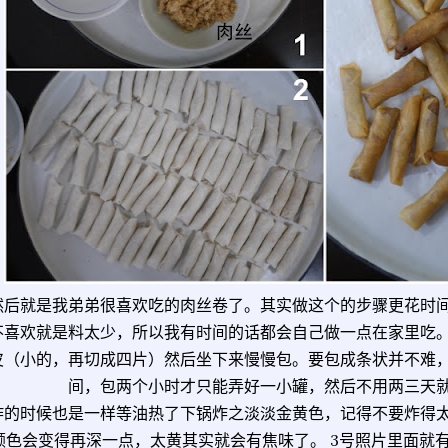
然后就是我弟弟很喜欢吃的肉丝卷了。其实做这个的步骤更花时
不喜欢就是料太少，所以我有时间的话都会自己做一点在家里吃
皮（小的，再切成四片）然后坐下来慢慢包。要包成条状并不难
间，包两个小时才只能弄好一小罐，然后不用两三天
炸的时候也是一样等油热了下锅炸之淡淡金黄色，记得不要炸得
颜色会变得再深一点，太黄其实就会有焦味了。 3号照片里面就