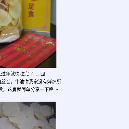
还没过年就快吃完了……囧
肉丝卷。牛油饼我家没有烤炉所
做，这篇就简单分享一下咯～