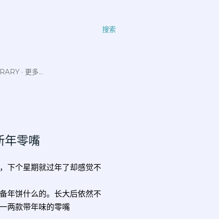
搜索
ERARY
更多…
家制新年零嘴
，下个星期就过年了却感觉不
备年饼什么的。长大后依然不
一两款带年味的零嘴