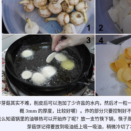
炸芽菇其实不难，削皮后可以泡加了少许盐的水内，然后才一粒
概 3mm 的厚度，比较好嚼）。炸的部分只要控制好
怎么知道锅里的油够热可以开始炸了呢？放一支竹筷下锅，筷子
芽菇饼记得要放到吸油纸上吸一吸油，稍微冷切了