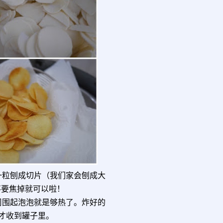
一粒刨成切片（我们家会刨成大
不要焦掉就可以啦！
周围起泡泡就是够热了。炸好的
才收到罐子里。