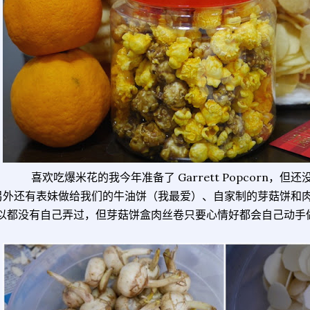
喜欢吃爆米花的我今年准备了 Garrett Popcorn，但
另外还有表妹做给我们的牛油饼（我最爱）、自家制的芽菇饼和
以都没有自己弄过，但芽菇饼盒肉丝卷只要心情好都会自己动手