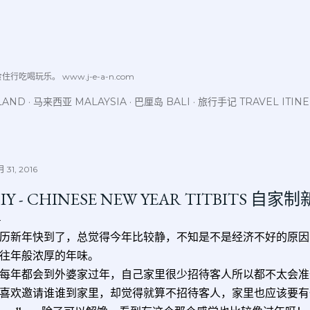
跳至主要内容
喝玩乐。 www.j-e-a-n.com
LAND
马来西亚 MALAYSIA
巴厘岛 BALI
旅行手记 TRAVEL ITIN
 31, 2016
IY - CHINESE NEW YEAR TITBITS 自
历新年快到了，总觉得今年比较静，不知是不是经济不好的原因
往年般浓厚的年味。
每年都会到外婆家过年，自己家里很少招待客人所以都不太会准
喜欢邀请谁谁到家里，却觉得就算不招待客人，家里也应该要有