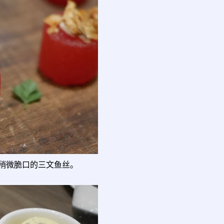
稍微脆口的三文鱼丝。