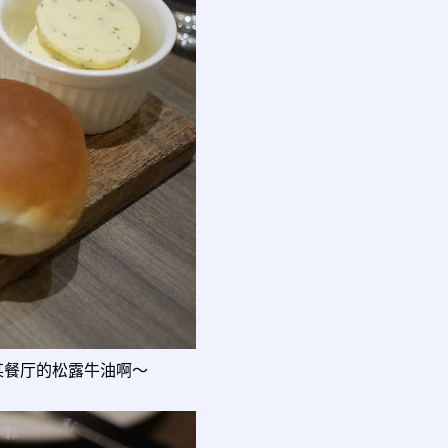
某餐厅的松露牛油啊～