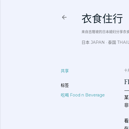
衣食住行
来自吉隆坡的日本媳妇分享衣食住行吃
日本 JAPAN
泰国 THAI
共享
十月
F
标签
吃喝 Food n Beverage
某
非
看
在