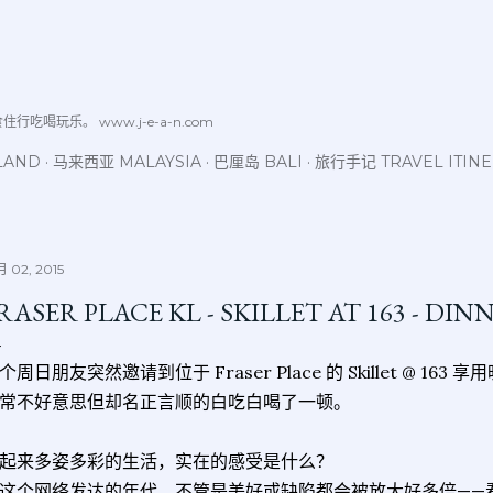
跳至主要内容
喝玩乐。 www.j-e-a-n.com
LAND
马来西亚 MALAYSIA
巴厘岛 BALI
旅行手记 TRAVEL ITIN
 02, 2015
RASER PLACE KL - SKILLET AT 163 - DIN
个周日朋友突然邀请到位于 Fraser Place 的 Skillet @ 1
常不好意思但却名正言顺的白吃白喝了一顿。
起来多姿多彩的生活，实在的感受是什么？
这个网络发达的年代，不管是美好或缺陷都会被放大好多倍——