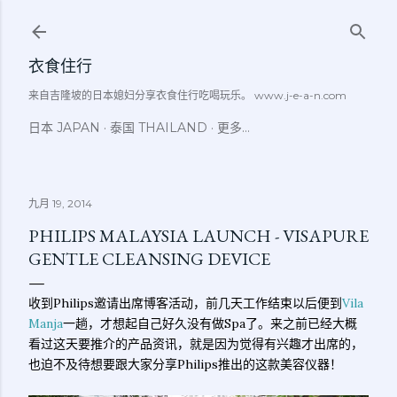
跳至主要内容
衣食住行
来自吉隆坡的日本媳妇分享衣食住行吃喝玩乐。 www.j-e-a-n.com
日本 JAPAN
泰国 THAILAND
更多…
九月 19, 2014
PHILIPS MALAYSIA LAUNCH - VISAPURE
GENTLE CLEANSING DEVICE
收到Philips邀请出席博客活动，前几天工作结束以后便到
Vila
Manja
一趟，才想起自己好久没有做Spa了。来之前已经大概
看过这天要推介的产品资讯，就是因为觉得有兴趣才出席的，
也迫不及待想要跟大家分享Philips推出的这款美容仪器！