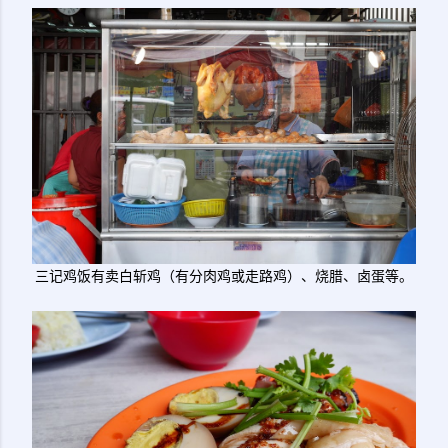
三记鸡饭有卖白斩鸡（有分肉鸡或走路鸡）、烧腊、卤蛋等。