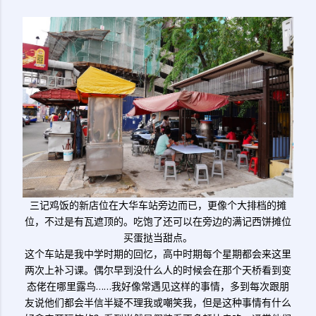
三记鸡饭的新店位在大华车站旁边而已，更像个大排档的摊
位，不过是有瓦遮顶的。吃饱了还可以在旁边的满记西饼摊位
买蛋挞当甜点。
这个车站是我中学时期的回忆，高中时期每个星期都会来这里
两次上补习课。偶尔早到没什么人的时候会在那个天桥看到变
态佬在哪里露鸟……我好像常遇见这样的事情，多到每次跟朋
友说他们都会半信半疑不理我或嘲笑我，但是这种事情有什么