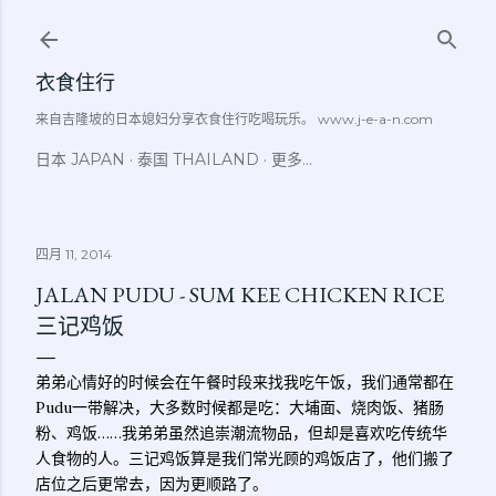
跳至主要内容
衣食住行
来自吉隆坡的日本媳妇分享衣食住行吃喝玩乐。 www.j-e-a-n.com
日本 JAPAN
泰国 THAILAND
更多…
四月 11, 2014
JALAN PUDU - SUM KEE CHICKEN RICE
三记鸡饭
弟弟心情好的时候会在午餐时段来找我吃午饭，我们通常都在
Pudu一带解决，大多数时候都是吃：大埔面、烧肉饭、猪肠
粉、鸡饭……我弟弟虽然追崇潮流物品，但却是喜欢吃传统华
人食物的人。三记鸡饭算是我们常光顾的鸡饭店了，他们搬了
店位之后更常去，因为更顺路了。