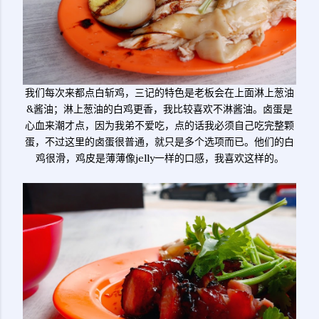
我们每次来都点白斩鸡，三记的特色是老板会在上面淋上葱油
&酱油；淋上葱油的白鸡更香，我比较喜欢不淋酱油。卤蛋是
心血来潮才点，因为我弟不爱吃，点的话我必须自己吃完整颗
蛋，不过这里的卤蛋很普通，就只是多个选项而已。他们的白
鸡很滑，鸡皮是薄薄像jelly一样的口感，我喜欢这样的。