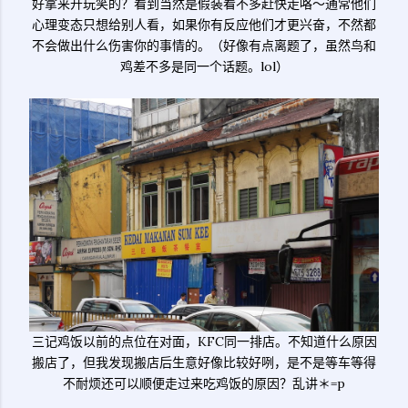
好拿来开玩笑的？看到当然是假装看不多赶快走咯～通常他们
心理变态只想给别人看，如果你有反应他们才更兴奋，不然都
不会做出什么伤害你的事情的。（好像有点离题了，虽然鸟和
鸡差不多是同一个话题。lol）
三记鸡饭以前的点位在对面，KFC同一排店。不知道什么原因
搬店了，但我发现搬店后生意好像比较好咧，是不是等车等得
不耐烦还可以顺便走过来吃鸡饭的原因？乱讲＊=p