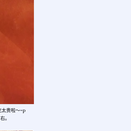
太贵啦～=p
左右。