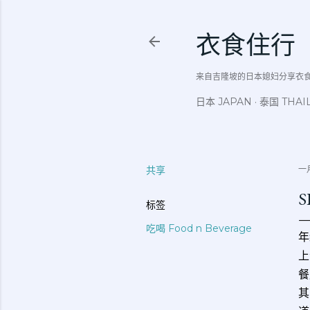
衣食住行
来自吉隆坡的日本媳妇分享衣食住行吃
日本 JAPAN
泰国 THAI
共享
一月
S
标签
吃喝 Food n Beverage
年
上
餐
其