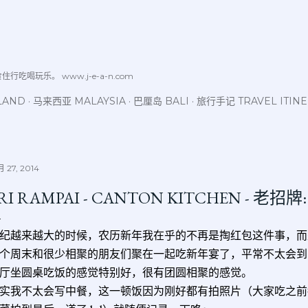
跳至主要内容
喝玩乐。 www.j-e-a-n.com
LAND
马来西亚 MALAYSIA
巴厘岛 BALI
旅行手记 TRAVEL ITIN
 27, 2014
RI RAMPAI - CANTON KITCHEN - 老招
纪越来越大的时候，农历新年我在乎的不再是掏红包这件事，而
个周末和很少相聚的朋友们聚在一起吃新年宴了，平常不太会到
厅坐圆桌吃饭的感觉特别好，很有团圆相聚的感觉。
实我不太会写中餐，这一顿饭因为刚好都有拍照片（大家吃之前