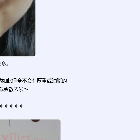
纹多。
然如此但全不会有厚重或油腻的
就会散去啦～
＊＊＊＊＊