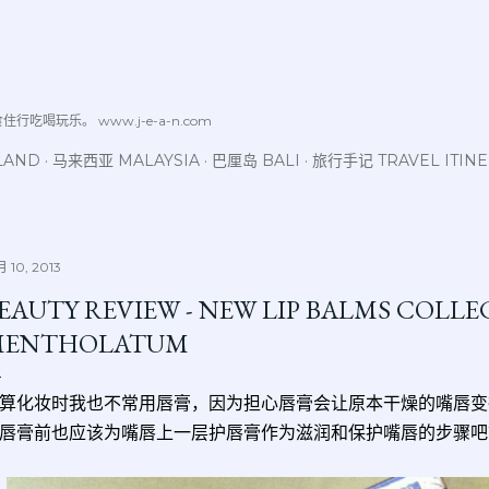
跳至主要内容
喝玩乐。 www.j-e-a-n.com
LAND
马来西亚 MALAYSIA
巴厘岛 BALI
旅行手记 TRAVEL ITIN
 10, 2013
EAUTY REVIEW - NEW LIP BALMS COLLE
MENTHOLATUM
算化妆时我也不常用唇膏，因为担心唇膏会让原本干燥的嘴唇变
唇膏前也应该为嘴唇上一层护唇膏作为滋润和保护嘴唇的步骤吧