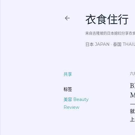
衣食住行
来自吉隆坡的日本媳妇分享衣食住行吃
日本 JAPAN
泰国 THAI
共享
六月
B
标签
美容 Beauty
Review
就
上