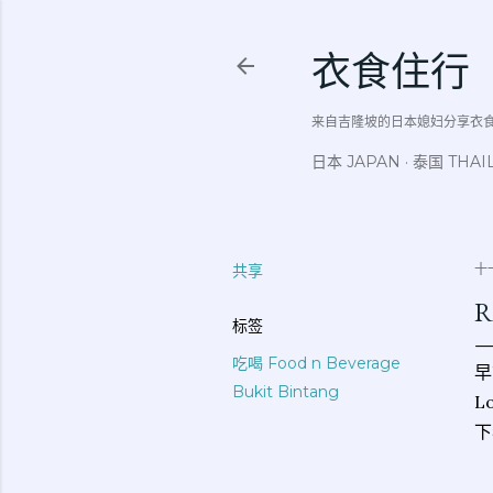
衣食住行
来自吉隆坡的日本媳妇分享衣食住行吃
日本 JAPAN
泰国 THAI
共享
十一
R
标签
吃喝 Food n Beverage
早
Bukit Bintang
L
下