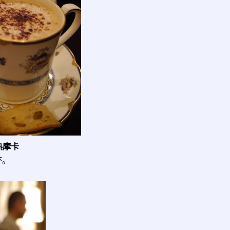
 热摩卡
杯。