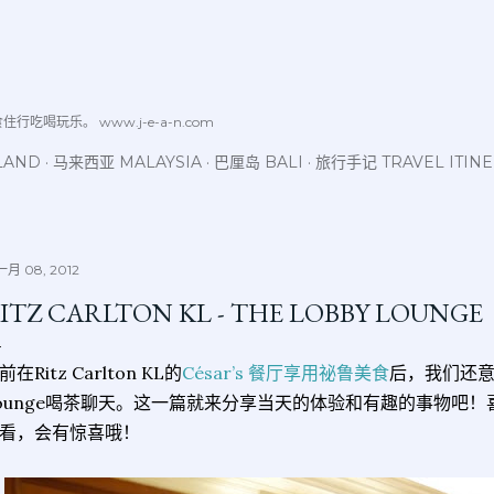
跳至主要内容
喝玩乐。 www.j-e-a-n.com
LAND
马来西亚 MALAYSIA
巴厘岛 BALI
旅行手记 TRAVEL ITIN
月 08, 2012
ITZ CARLTON KL - THE LOBBY LOUNGE
前在Ritz Carlton KL的
César’s 餐厅享用祕鲁美食
后，我们还意犹
ounge喝茶聊天。这一篇就来分享当天的体验和有趣的事物吧！喜
看，会有惊喜哦！