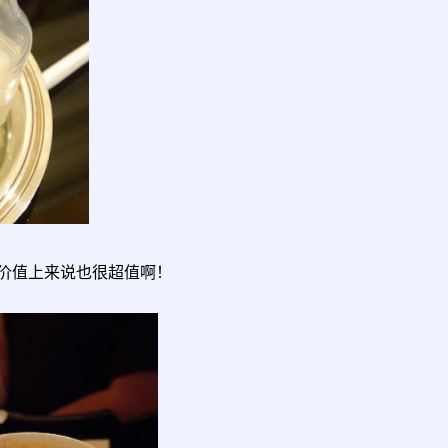
。
价值上来说也很超值啊！