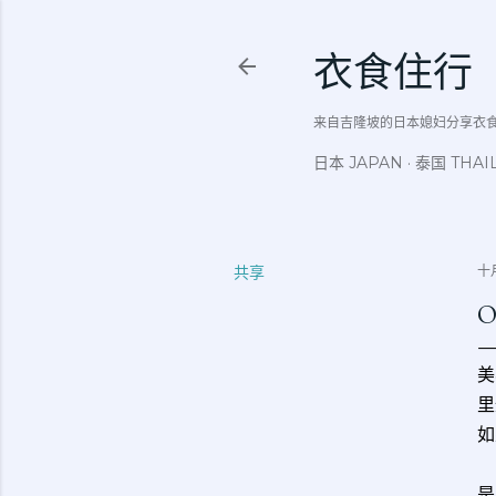
衣食住行
来自吉隆坡的日本媳妇分享衣食住行吃
日本 JAPAN
泰国 THAI
共享
十月
O
美
里
如
是