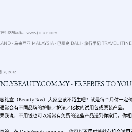
跳至主要内容
喝玩乐。 www.j-e-a-n.com
LAND
马来西亚 MALAYSIA
巴厘岛 BALI
旅行手记 TRAVEL ITIN
 31, 2012
NLYBEAUTY.COM.MY - FREEBIES TO YO
容礼盒（Beauty Box）大家应该不陌生吧？就是每个月付一
通常会有不同品牌的护肤／护法／化妆的试用包或原装产品。
果我说，不用钱也可以常常有免费的这些产品送到你家门，你相
真的。在 OnlyBeauty.com.my，你可以不用付钱就有机