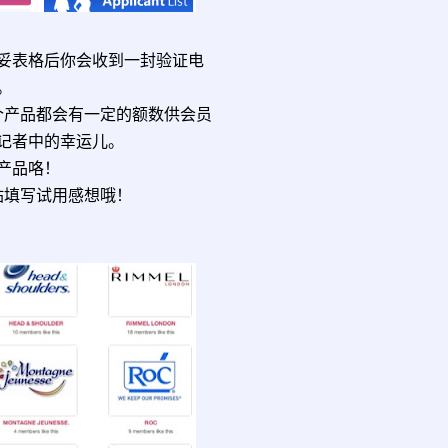
s!”，填妥表格后你会收到一封验证电
。
个产品都会有一定的额数供会员
记者中的幸运儿。
产品咯！
站填写试用感想哦！