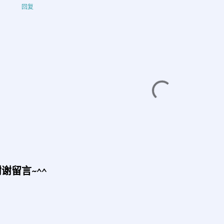
回复
谢留言~^^
发
表
评