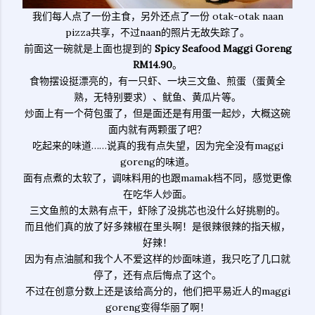
我们每人点了一份主食，另外还点了一份 otak-otak naan
pizza共享，不过naan的照片无故失踪了。
前面这一碗就是上面也提到的
Spicy Seafood Maggi Goreng
RM14.90
。
食物摆设挺漂亮的，有一只虾、一块三文鱼、煎蛋（蛋黄全
熟，无特别要求）、鱿鱼、黄瓜片等。
炒面上有一个荷包蛋了，但是面还是有用蛋一起炒，大概这碗
面内就有两颗蛋了吧？
吃起来的味道……说真的我有点失望，因为完全没有maggi
goreng的味道。
面有点煮的太软了，调味料用的也跟mamak档不同，感觉更像
在吃华人炒面。
三文鱼煎的太熟有点干，虾除了没挑芯也没什么好挑剔的。
而且他们真的放了好多辣椒在里头啊！是很辣很辣的指天椒，
好辣！
因为有点油腻和我个人不爱这样的炒面味道，我只吃了几口就
停了，还有点后悔点了这个。
不过在创意分数上还是该给高分的，他们把平易近人的maggi
goreng变得华丽了啊！