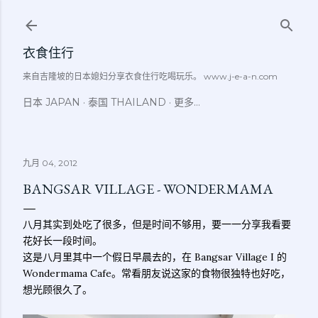
跳至主要内容
衣食住行
来自吉隆坡的日本媳妇分享衣食住行吃喝玩乐。 www.j-e-a-n.com
日本 JAPAN
泰国 THAILAND
更多…
九月 04, 2012
BANGSAR VILLAGE - WONDERMAMA
八月其实到处吃了很多，但是时间不够用，要一一分享我看要
花好长一段时间。
这是八月里其中一个假日早晨去的，在 Bangsar Village I 的
Wondermama Cafe。常看朋友说这家的食物很独特也好吃，
想光顾很久了。