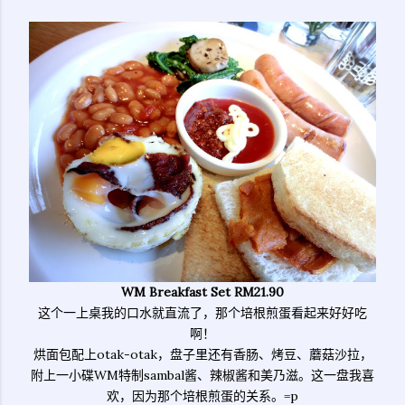
WM Breakfast Set RM21.90
这个一上桌我的口水就直流了，那个培根煎蛋看起来好好吃
啊！
烘面包配上otak-otak，盘子里还有香肠、烤豆、蘑菇沙拉，
附上一小碟WM特制sambal酱、辣椒酱和美乃滋。这一盘我喜
欢，因为那个培根煎蛋的关系。=p