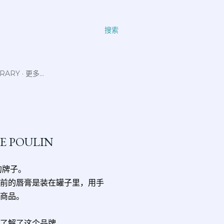
搜索
ERARY
更多…
E POULIN
的牌子。
（以前的唇膏是装在罐子里，用手
销商品。
的了解了这个品牌。