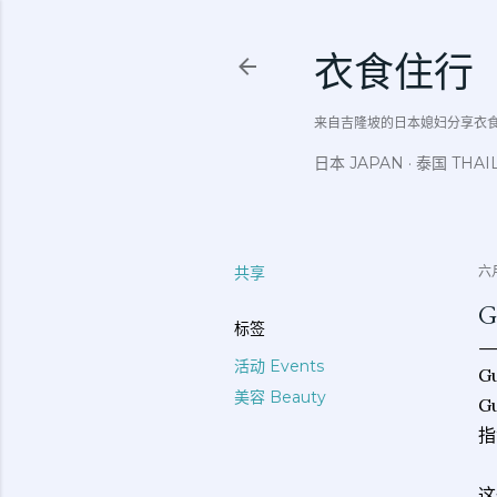
衣食住行
来自吉隆坡的日本媳妇分享衣食住行吃
日本 JAPAN
泰国 THAI
共享
六月
G
标签
活动 Events
G
美容 Beauty
G
指
这