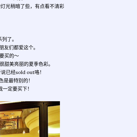
场地的灯光稍暗了些，有点看不清彩
系列了。
-朋友们都爱这个。
要买的～
，很甜美亮丽的夏季色彩。
经sold out咯！
色是最特别的！
亮了我一定要买下！