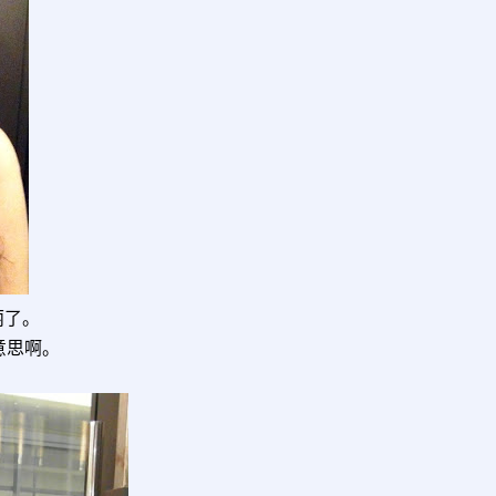
丽了。
意思啊。