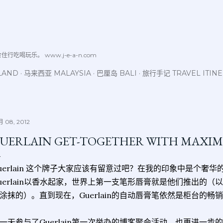
跳至主要内容
喝玩乐。 www.j-e-a-n.com
LAND
马来西亚 MALAYSIA
巴厘岛 BALI
旅行手记 TRAVEL ITIN
 08, 2012
UERLAIN GET-TOGETHER WITH MAXIM
uerlain 这个牌子大家应该有留意过吧？在我的印象中是个奢华
uerlain以香水起家，世界上第一支笔形唇膏就是他们推出的
涂抹的）。直到现在，Guerlain的自动唇膏笔依然是柜台的畅
一天参与了Guerlain第一次举办的博客聚会活动，也更进一步