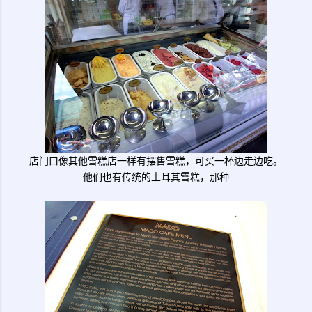
店门口像其他雪糕店一样有摆售雪糕，可买一杯边走边吃。
他们也有传统的土耳其雪糕，那种