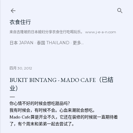
跳至主要内容
衣食住行
来自吉隆坡的日本媳妇分享衣食住行吃喝玩乐。 www.j-e-a-n.com
日本 JAPAN
泰国 THAILAND
更多…
四月 30, 2012
BUKIT BINTANG - MADO CAFE（已结
业）
你心情不好的时候会想吃甜品吗？
我有时候会，有时候不会。心血来潮就会想吃。
Mado Cafe算是开业不久，它还在装修的时候就一直期待着
了，有个周末和弟弟一起去尝试了。