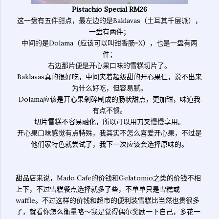
Pistachio Special RM26
这一盘有五件甜点，最左边的是Baklavas（土耳其千层派），
一盘有两件；
中间的是Dolama（应该可以叫甜香肠=X），也是一盘有两
件；
右边那片便是开心果口味的雪糕切片了。
Baklavas真的很好吃，中间夹着超级甜的开心果仁，说不出来
为什么好吃，但容易腻。
Dolama应该是开心果剁碎制成的肠状甜点，更加甜，味道我
有点不惯。
切片雪糕不容易融化，所以可以用刀叉慢慢享用。
开心果口味感觉有点特殊，我其实不怎么喜爱开心果，不过是
他们家特色就尝试了，我下一次应该会选择原味的。
甜品店来说，Mado Cafe的价钱和Gelatomio之类的价钱不相
上下，不过雪糕餐点选择就多了些，不单单只是雪糕或
waffle。不过这样的价钱和超市的便利装雪糕比当然也贵很多
了，就看你怎么衡量咯～我是觉得偶尔奖励一下自己，多花一