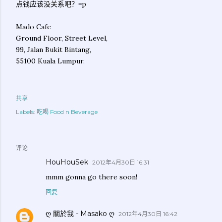
点钱应该没关系吧？=p
Mado Cafe
Ground Floor, Street Level,
99, Jalan Bukit Bintang,
55100 Kuala Lumpur.
共享
Labels:
吃喝 Food n Beverage
评论
HouHouSek
2012年4月30日 16:31
mmm gonna go there soon!
回复
ღ 關於我 - Masako ღ
2012年4月30日 16:42