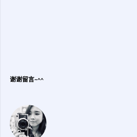
谢谢留言~^^
发
表
评
论