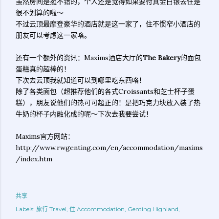
虽然房间是挺不错的，个人还是觉得如果要付真金白银去住是
很不划算的啦～
不过云顶最摩登豪华的酒店就是这一家了，住不惯窄小酒店的
朋友可以考虑这一家咯。
还有一个额外的资讯：Maxims酒店大厅的
The Bakery
的面包
蛋糕真的超棒的！
下次去云顶我就知道可以到哪里吃东西咯！
除了各类面包（超推荐他们的各式Croissants和芝士杯子蛋
糕），朋友说他们的热可可超正的！是把巧克力块放入装了热
牛奶的杯子内融化成的呢～下次去我要尝试！
Maxims官方网站：
http://www.rwgenting.com/en/accommodation/maxims
/index.htm
共享
Labels:
旅行 Travel
住 Accommodation
Genting Highland