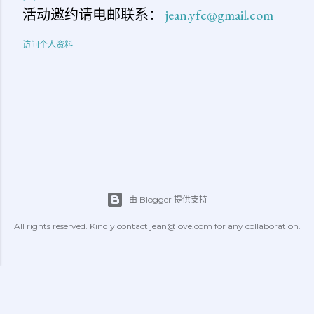
活动邀约请电邮联系：
jean.yfc@gmail.com
访问个人资料
由 Blogger 提供支持
All rights reserved. Kindly contact jean@love.com for any collaboration.