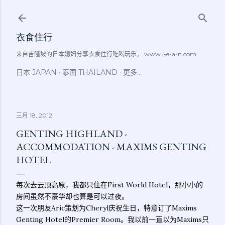
跳至主要内容
衣食住行
来自吉隆坡的日本媳妇分享衣食住行吃喝玩乐。 www.j-e-a-n.com
日本 JAPAN
泰国 THAILAND
更多…
三月 18, 2012
GENTING HIGHLAND -
ACCOMMODATION - MAXIMS GENTING
HOTEL
每次去云顶高原，我都只住在First World Hotel，那小小的
房间虽然不豪华却也算是可以过夜。
这一次朋友Aric策划为Cheryl庆祝生日，特意订了Maxims
Genting Hotel的Premier Room。我以前一直以为Maxims只