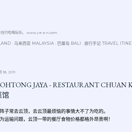
跳至主要内容
喝玩乐。 www.j-e-a-n.com
LAND
马来西亚 MALAYSIA
巴厘岛 BALI
旅行手记 TRAVEL ITIN
 18, 2011
OHTONG JAYA - RESTAURANT CHUAN
菜馆
阵子常去云顶，去云顶最烦恼的事情大不了为吃的。
为运输问题，云顶一带的餐厅食物价格都格外昂贵啊！