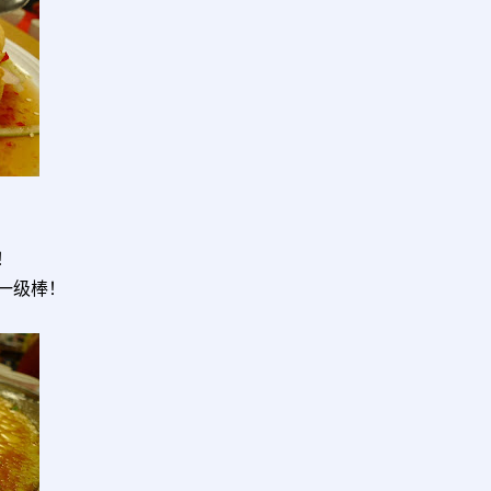
！
一级棒！