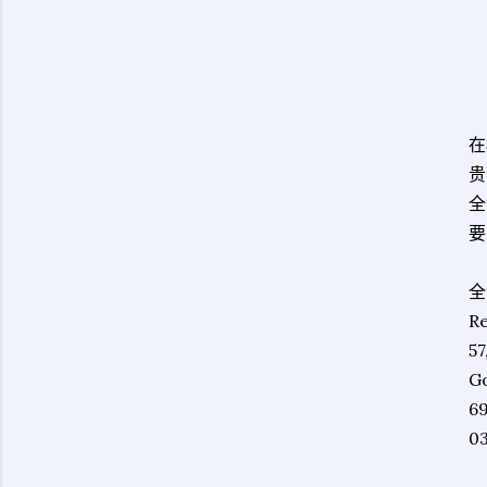
在
贵
全
要
全
Re
57
Go
6
0