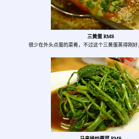
三黄蛋 RM8
很少在外头点蛋的菜肴，不过这个三黄蛋蒸得刚好
马来栈炒蕹菜 RM8