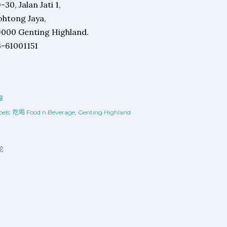
-30, Jalan Jati 1,
htong Jaya,
000 Genting Highland.
-61001151
享
els:
吃喝 Food n Beverage
Genting Highland
论