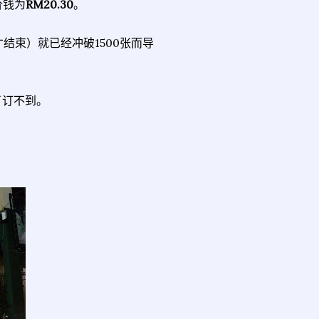
价钱为
RM20.30
。
天才结束）就已经冲破1500张而导
了订不到。