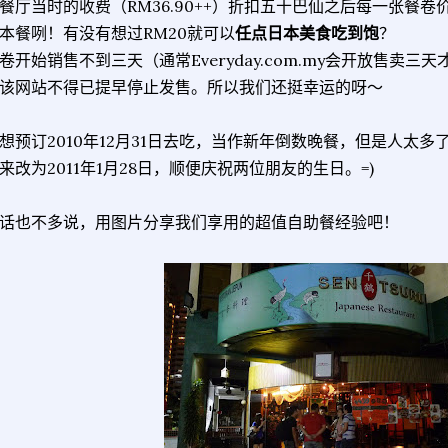
餐厅当时的收费（RM36.90++）折扣五十巴仙之后每一张餐卷
本餐咧！有没有想过RM20就可以
任点日本美食吃到饱
？
卷开始销售不到三天（通常Everyday.com.my会开放售卖三
该网站不得已提早停止发售。所以我们还挺幸运的呀～
想预订2010年12月31日去吃，当作新年倒数晚餐，但是人太多
来改为2011年1月28日，顺便庆祝两位朋友的生日。=)
话也不多说，用图片分享我们享用的超值自助餐经验吧！