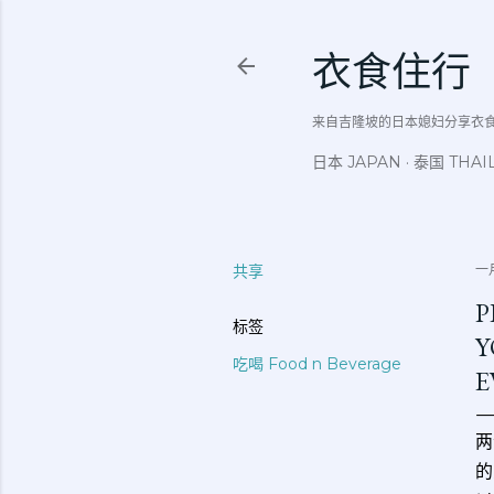
衣食住行
来自吉隆坡的日本媳妇分享衣食住行吃
日本 JAPAN
泰国 THAI
共享
一月
P
标签
Y
吃喝 Food n Beverage
E
两
的