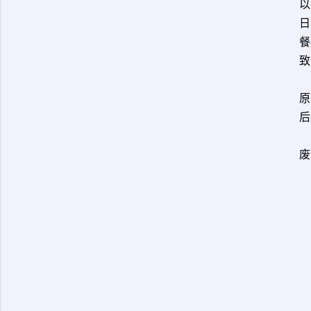
以
日
餐
致
原
后
废