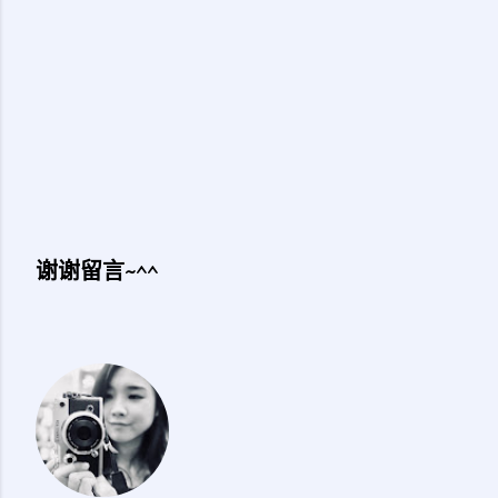
谢谢留言~^^
发
表
评
论