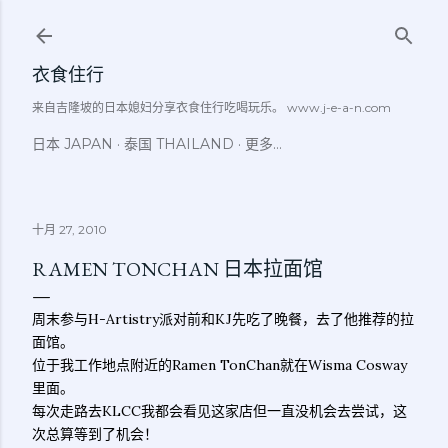
跳至主要内容
衣食住行
来自吉隆坡的日本媳妇分享衣食住行吃喝玩乐。 www.j-e-a-n.com
日本 JAPAN
泰国 THAILAND
更多…
十月 27, 2010
RAMEN TONCHAN 日本拉面馆
周末参与H-Artistry派对前和KJ先吃了晚餐，去了他推荐的拉
面馆。
位于我工作地点附近的Ramen TonChan就在Wisma Cosway
里面。
每次走路去KLCC我都会看见这家店但一直没机会去尝试，这
次总算等到了机会！