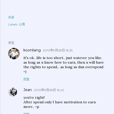
共享
Labels:
心情
评论
koonliang
2010年9月28日 16:25
it's ok.. life is too short.. just watever you like.
as long as u know how to earn, then u will have
the rights to spend... as long as dun overspend
=)
回复
Jean
2010年9月28日 16:42
you're right!
After spend only I have motivation to earn
more.. =p