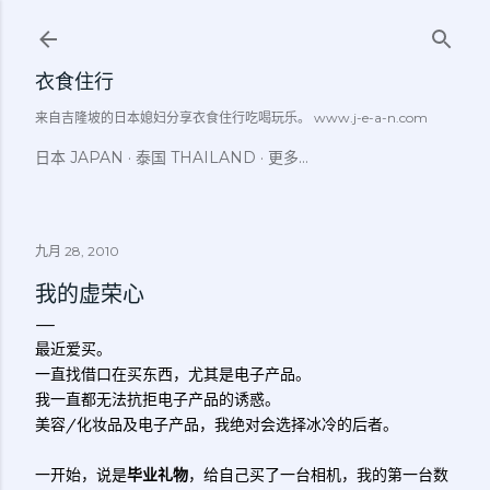
跳至主要内容
衣食住行
来自吉隆坡的日本媳妇分享衣食住行吃喝玩乐。 www.j-e-a-n.com
日本 JAPAN
泰国 THAILAND
更多…
九月 28, 2010
我的虚荣心
最近爱买。
一直找借口在买东西，尤其是电子产品。
我一直都无法抗拒电子产品的诱惑。
美容/化妆品及电子产品，我绝对会选择冰冷的后者。
一开始，说是
毕业礼物
，给自己买了一台相机，我的第一台数