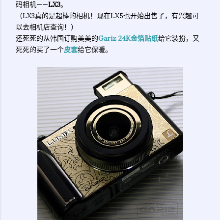
码相机——
LX3
。
（LX3真的是超棒的相机！现在LX5也开始出售了，有兴趣可
以去相机店查询！）
还死死的从韩国订购美美的
Gariz 24K金箔贴纸
给它装扮，又
死死的买了一个
皮套
给它保暖。