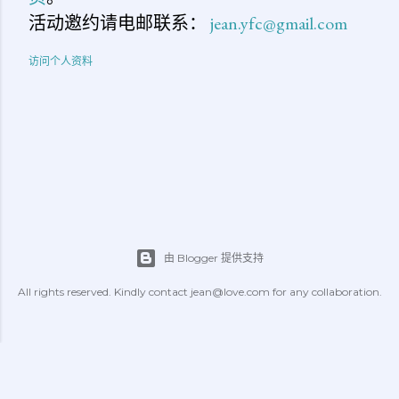
活动邀约请电邮联系：
jean.yfc@gmail.com
访问个人资料
由 Blogger 提供支持
All rights reserved. Kindly contact jean@love.com for any collaboration.