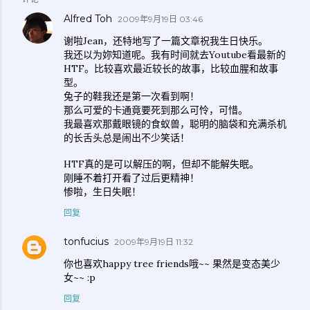
Alfred Toh
2009年9月19日 03:46
谢啦Jean，还特地写了一篇文章祝我生日快乐。
我还以为妳知道呢。我有时间就去Youtube看最新的
HTF。比较喜欢最近较长的故事，比较血腥和故事
型。
兔子的鞋我还是第一次看到啊！
那么可爱的卡通竟要死到那么可怜，可惜。
我最喜欢那戴眼镜的食蚁兽，聪明的脑袋和充满杀机
的长舌头总是闹出不少笑话！
HTF真的是可以解压的啊，但却不能解失眠。
刚睡不着打开看了过后更精神！
惨啦，生日失眠！
回复
tonfucius
2009年9月19日 11:32
你也喜欢happy tree friends哦~~ 果然是变态美少
女~~ :p
回复