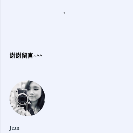
谢谢留言~^^
发
表
评
论
Jean