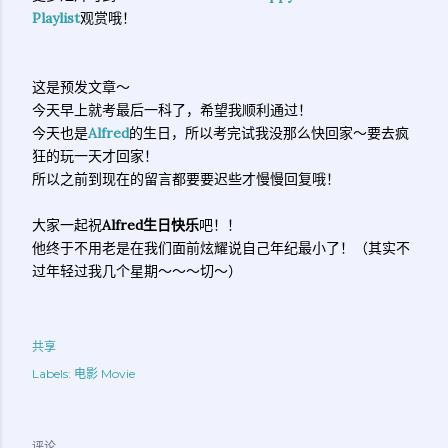
Playlist
观赏哦！
这是预发文章～
今天早上就考最后一科了，希望我顺利通过！
今天也是
Alfred
的生日，所以考完试我没那么快回家～要去疯
狂的玩一天才回家！
所以之前到现在的留言都要要迟些才慢慢回复哦！
大家一起祝
Alfred生日快乐
吧！！
他终于不用老是在我们面前炫耀说自己年纪最小了！（其实不
过年轻过我几个星期～～～切～）
共享
Labels:
电影 Movie
评论