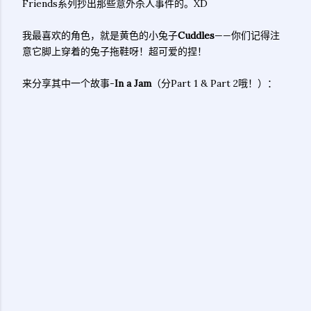
Friends系列抄出那些意外杀人事件的。XD
我最喜欢的角色，就是黄色的小兔子
Cuddles
——你们记得注
意它脚上穿着的兔子拖鞋呀！超可爱的捏！
来分享其中一个故事-
In a Jam
（分Part 1 & Part 2哦！）：