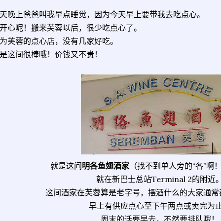
天晚上爸爸叫我早点睡觉，因为今天早上要带我去吃点心。
开心呢！搬来芙蓉以后，很少吃点心了。
为芙蓉的点心店，没有几家好吃。
是这间很棒哦！价钱又不贵！
就是这间
明各鱼翅酒家
（找不到单人旁的“各”啊
就在新巴士总站Terminal 2的附近
这间酒家在芙蓉算是老字号，摆酒什么的大家通常
早上有供应点心至下午两点或卖完为
周末的话要早去，不然要排队哦！