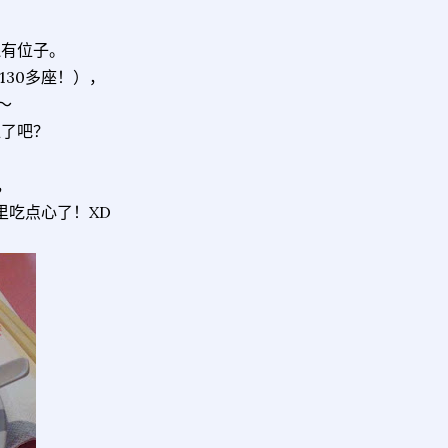
还有位子。
30多座！），
～
位了吧？
，
里吃点心了！XD