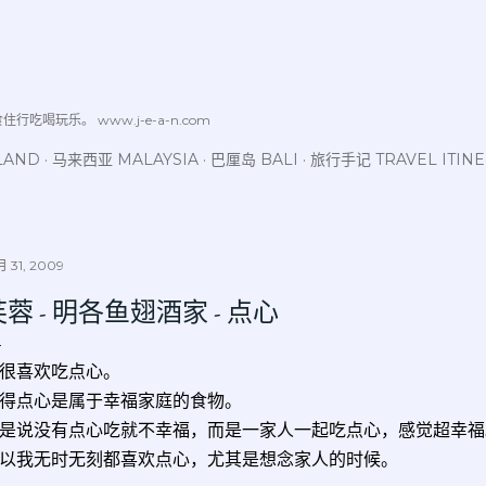
跳至主要内容
喝玩乐。 www.j-e-a-n.com
LAND
马来西亚 MALAYSIA
巴厘岛 BALI
旅行手记 TRAVEL ITIN
 31, 2009
芙蓉 - 明各鱼翅酒家 - 点心
很喜欢吃点心。
得点心是属于幸福家庭的食物。
是说没有点心吃就不幸福，而是一家人一起吃点心，感觉超幸福
以我无时无刻都喜欢点心，尤其是想念家人的时候。