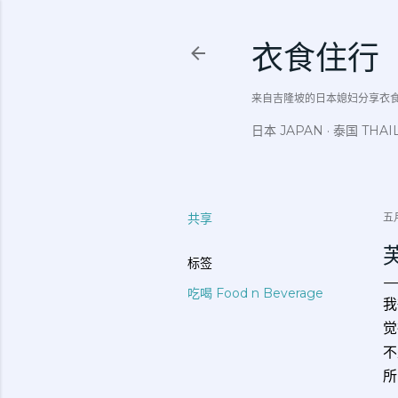
衣食住行
来自吉隆坡的日本媳妇分享衣食住行吃
日本 JAPAN
泰国 THAI
共享
五月
标签
吃喝 Food n Beverage
我
觉
不
所