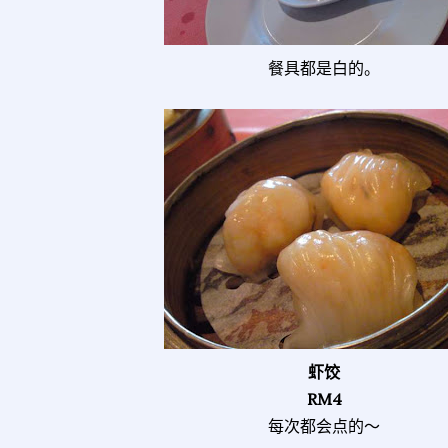
餐具都是白的。
虾饺
RM4
每次都会点的～