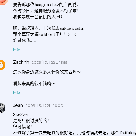
要告诉那位haagen daaz的店员说，
今时今日，这种服务态度不行了啦！
我也是属于会记仇的人 =D
啊，说起甜点，上次我去sakae sushi,
那个草莓大福sold out了！！>_<
难过死我。。
回复
Zachhh
2009年3月22日 15:55
怎么你身边这么多人请你吃东西啊～
看起来真的很不错唷～
回复
Jean
2009年3月22日 16:00
SzeSze:
是啊！很讨厌的咯！
很可惜呢！
不过除了第一次去吃真的很好吃，其他时候我去吃，那个Daifuk