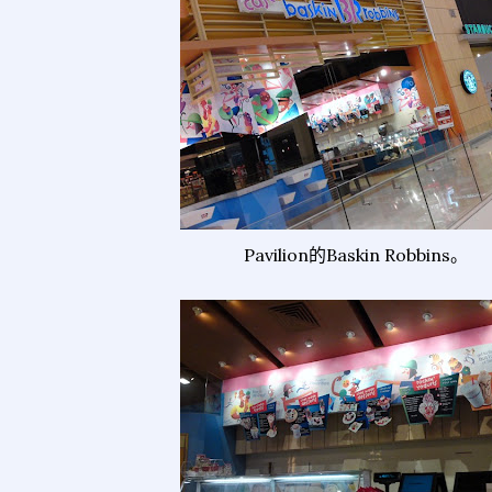
Pavilion的Baskin Robbins。