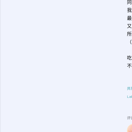
同
我
最
又
所
（
吃
不
共
Lab
评