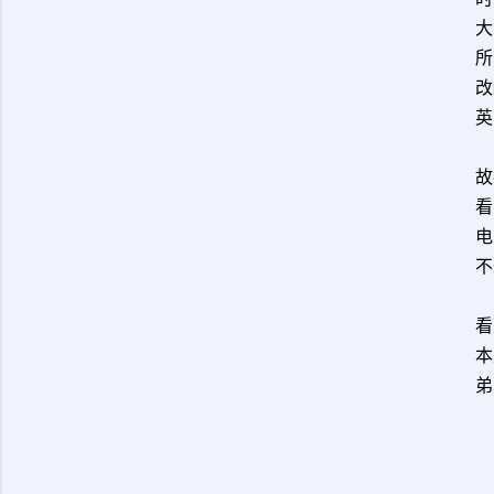
大
所
改
英
故
看
电
不
看
本
弟