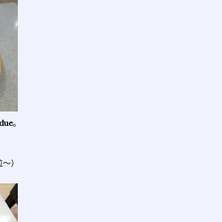
due
。
粒～）