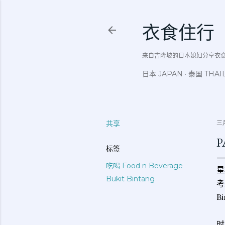
衣食住行
来自吉隆坡的日本媳妇分享衣食住行吃
日本 JAPAN
泰国 THAI
共享
三月
P
标签
吃喝 Food n Beverage
星
Bukit Bintang
考
B
时