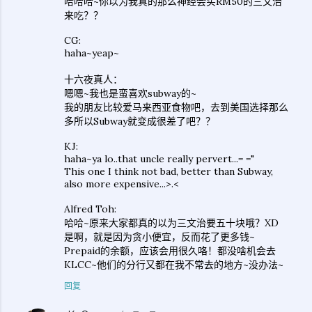
哈哈哈~你以为我真的那么神经会买RM50的三文治
来吃？？
CG:
haha~yeap~
十六夜真人：
嗯嗯~我也是蛮喜欢subway的~
我的朋友比较爱马来西亚食物吧，去到美国选择那么
多所以Subway就变成很差了吧？？
KJ:
haha~ya lo..that uncle really pervert...= ="
This one I think not bad, better than Subway,
also more expensive...>.<
Alfred Toh:
哈哈~原来大家都真的以为三文治要五十块哦？XD
是啊，就是因为贪小便宜，反而花了更多钱~
Prepaid的余额，应该会用很久咯！都没啥机会去
KLCC~他们的分行又都在我不常去的地方~没办法~
回复