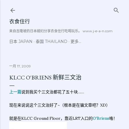
跳至主要内容
衣食住行
来自吉隆坡的日本媳妇分享衣食住行吃喝玩乐。 www.j-e-a-n.com
日本 JAPAN
泰国 THAILAND
更多…
一月 17, 2009
KLCC O'BRIENS 新鲜三文治
上一篇
说到我买个三文治都花了五十块……
现在来说说这个三文治好了~（根本是在骗文章吧？XD）
就是在KLCC Ground Floor，靠近LRT入口的
O'Briens
咯！