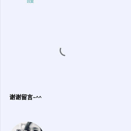
回复
谢谢留言~^^
发
表
评
论