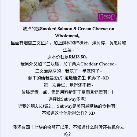
我点的是
Smoked Salmon & Cream Cheese on
Wholemeal
。
里面有烟熏三文鱼片，加上鲜榨的柠檬汁，洋葱碎，黄瓜片和
生菜~
原本价钱是
RM13.50
。
我另外又加了三块钱，加了两片Cheddar Cheese~
三文治厚厚的，我吃了一半就饱了~
剩下的给我最爱的“
垃圾桶先生
”包办了~XD
第一次尝试，觉得还不错~
价钱是贵一点，但是用料新鲜丰富而且健康啊！！
选择比Subway多呢！
听我的朋友KJ说过，Subway是美国最糟糕的食物啊！
不知道这个他觉得怎样？XD
我还有四十七块的余额可以用，不知道什么时候还有机会去
吃？