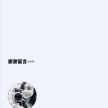
谢谢留言~^^
发
表
评
论