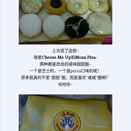
上次选了这些~
很爱
Cheese Me Up
和
Mona Piza
~
两种都是改良的咸味甜甜圈~
一个是芝士的，一个是pizza口味的呢！
原来我真的不爱“甜甜”圈，而是喜欢“咸咸”圈啊？
哈哈哈~