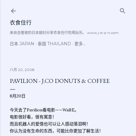
跳至主要内容
衣食住行
来自吉隆坡的日本媳妇分享衣食住行吃喝玩乐。 www.j-e-a-n.com
日本 JAPAN
泰国 THAILAND
更多…
八月 20, 2008
PAVILION - J.CO DONUTS & COFFEE
8月20日
今天去了Pavilion看电影——Wall·E。
电影很好看，很有寓意！
而且机器人的爱情也可以让人感动落泪啊！
你认为没有生命的东西，可能比你更加了解生活！