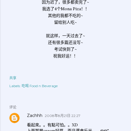
因为迟了，很多都卖完了~
我选了4个Mona Piza！！
其他的我都不吃的~
留给别人吃~
就这样，一天过去了~
还有很多篇还没写~
考试快到了~
祝我好运！！
共享
Labels:
吃喝 Food n Beverage
评论
Zachhh
2008年8月21日 22:27
看起來。。有點可怕。。XD
上面那層cream好厚，而且還會反光。。@@"