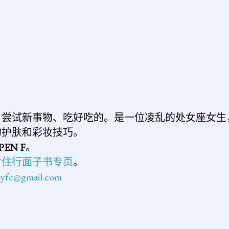
表
评
论
、尝试新事物、吃好吃的。是一位凌乱的处女座女生
的护肤和彩妆技巧。
PEN F
。
食住行面子书专页
。
n.yfc@gmail.com