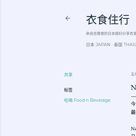
衣食住行
来自吉隆坡的日本媳妇分享衣食住行吃
日本 JAPAN
泰国 THAI
共享
五月
N
标签
吃喝 Food n Beverage
今
最
N