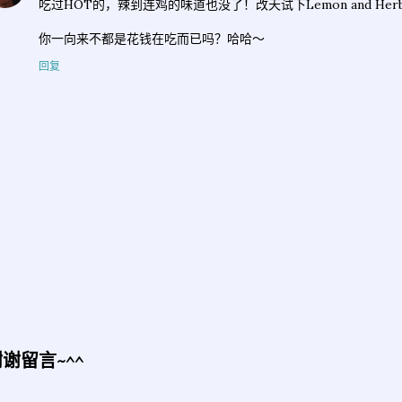
吃过HOT的，辣到连鸡的味道也没了！改天试下Lemon and Her
你一向来不都是花钱在吃而已吗？哈哈～
回复
谢留言~^^
发