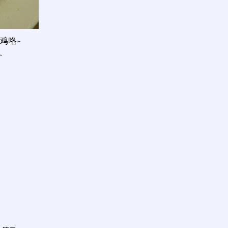
烤鸡咯~
~