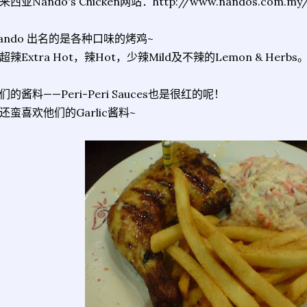
来西亚Nando's Chicken网站：http://www.nandos.com.my
ando 出名的是各种口味的烤鸡~
超辣Extra Hot，辣Hot，少辣Mild及不辣的Lemon & Herbs
们的酱料——Peri-Peri Sauces也是很红的呢！
还蛮喜欢他们的Garlic酱料~