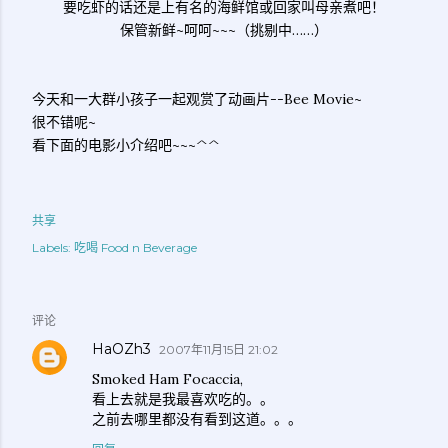
要吃虾的话还是上有名的海鲜馆或回家叫母亲煮吧！
保管新鲜~呵呵~~~（挑剔中……）
今天和一大群小孩子一起观赏了动画片--Bee Movie~
很不错呢~
看下面的电影小介绍吧~~~^^
共享
Labels:
吃喝 Food n Beverage
评论
HaOZh3
2007年11月15日 21:02
Smoked Ham Focaccia,
看上去就是我最喜欢吃的。。
之前去哪里都没有看到这道。。。