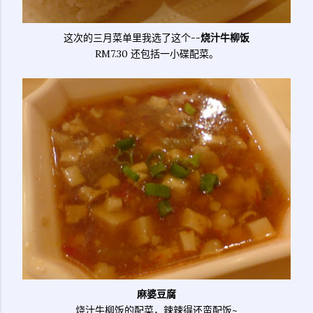
这次的三月菜单里我选了这个--
烧汁牛柳饭
RM7.30 还包括一小碟配菜。
麻婆豆腐
烧汁牛柳饭的配菜，辣辣得还蛮配饭~