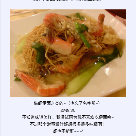
生虾伊面
之类的~（也忘了名字啦~）
RM8.80
不知道味道怎样，我没试因为我不喜欢吃伊面咯~
不过那个滑蛋酱汁好想很多很多味精啊！
虾也不新鲜~= ="