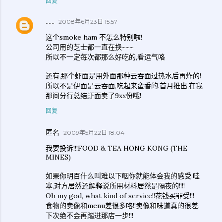
回复
......
2008年6月23日 15:57
这个smoke ham 不怎么特别啦!
公司用的芝士都一直在换~~~
所以不一定每次都那么好吃的,看运气咯
还有,那个虾面是用外面那种云吞面过热水后再炸的!
所以不是伊面是云吞面,吃起来蛮香的.首月推出,在我
那间分行总结虾面卖了9xx份哦!
回复
匿名
2009年5月22日 18:04
我要投诉!!!FOOD & TEA HONG KONG (THE
MINES)
如果你明百什么叫难以下咽你就能体会我的感受.哇
塞,对方居然还解释说所用材料居然是隔夜的!!!!
Oh my god, what kind of service!!花钱买罪受!!!
食物的卖像和menu差很多咯!!卖像和味道真的很差.
下次绝不会再踏进那店一步!!!