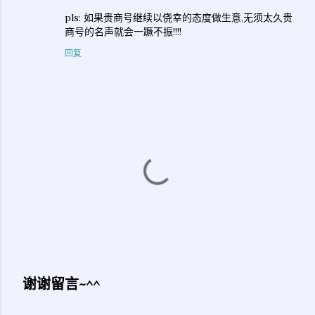
pls: 如果贵商号继续以侥幸的态度做生意,无须太久贵
商号的名声就会一蹶不振!!!!
回复
谢谢留言~^^
发