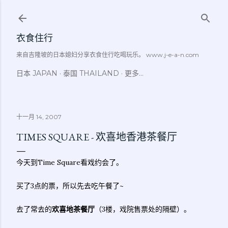
跳至主要内容
衣食住行
来自吉隆坡的日本媳妇分享衣食住行吃喝玩乐。 www.j-e-a-n.com
日本 JAPAN
泰国 THAILAND
更多…
十一月 14, 2007
TIMES SQUARE - 欢喜地香港茶餐厅
今天到Time Square看戏约会了。
买了3点的票，所以先去吃午餐了~
去了常去的
欢喜地茶餐厅
（3楼，戏院售票处的隔壁）。