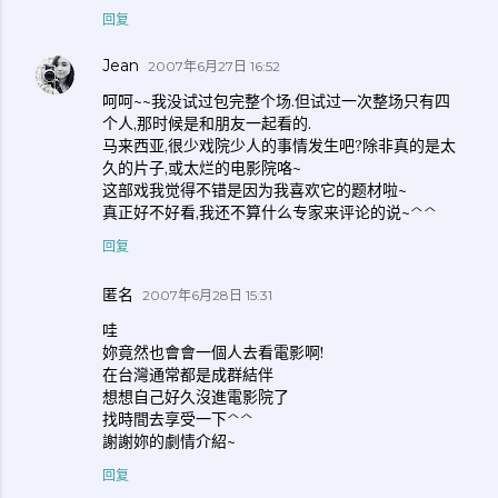
回复
Jean
2007年6月27日 16:52
呵呵~~我没试过包完整个场.但试过一次整场只有四
个人,那时候是和朋友一起看的.
马来西亚,很少戏院少人的事情发生吧?除非真的是太
久的片子,或太烂的电影院咯~
这部戏我觉得不错是因为我喜欢它的题材啦~
真正好不好看,我还不算什么专家来评论的说~^^
回复
匿名
2007年6月28日 15:31
哇
妳竟然也會會一個人去看電影啊!
在台灣通常都是成群結伴
想想自己好久沒進電影院了
找時間去享受一下^^
謝謝妳的劇情介紹~
回复