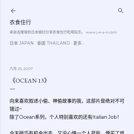
跳至主要内容
衣食住行
来自吉隆坡的日本媳妇分享衣食住行吃喝玩乐。 www.j-e-a-n.com
日本 JAPAN
泰国 THAILAND
更多…
六月 25, 2007
《OCEAN 13》
向来喜欢叙述小偷、神偷故事的我，这部片是绝对不可
错过~
除了Ocean系列，个人特别喜欢的还有Italian Job！
今天碰巧有机会出去，又没心情一个人逛街，便买了戏