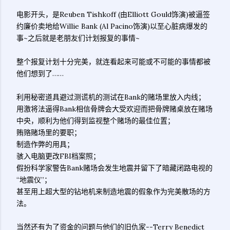
电影开头，是Reuben Tishkoff (由Elliott Gould饰演)被逼签
约廉价卖地给Willie Bank (Al Pacino饰演)以至心脏病爆发的
事~之后就是老朋友们计划报复的事情~
整个报复计划十分完美，就连看起来可能或不可能的事情都被
他们想到了……
利用秘密道具避过测谎机的测试在Bank的赌场里放入内线；
用激将法逼得Bank相信骨牌会大受欢迎而把骨牌赌桌放在赌场
中央，顺利为他们得到监视整个赌场的最佳位置；
贿赂赌场里的要职；
制造作弊的用具；
骇入电脑更改FBI档案照；
假扮科学家警告Bank赌场会发生地震并留下了暗藏闭路电视的
“地震仪”；
甚至用上超大型的钻地机来制造地震的假象作为完美散场的方
法。
当然还有为了资金的问题与他们的旧仇家--Terry Benedict