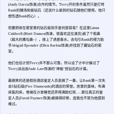
(Andy Garcia饰演)合作的情节。Terry开的条件虽然只是打垮
Bank的赌场和偷钻石（还说什么偷到的钻石随他们使用，他只
想伤透Bank的心）。
但要把收在密室里的钻石偷到手是何尝容易？在这里Linus
Caldwell (Matt Damon饰演，很喜欢这位演员)装了个假鼻
（超大的鹰勾鼻~），搽上了诱惑香水，去勾引Bank的得力助
手Abigail Sponder (Ellen Barkin饰演)并找到了藏钻石的密
室。
他们也估计到Terry并不那么可靠，所以设了计中计躲过了
Terry派出由Jude Law饰演的“神偷”抢钻石的计谋。
最搞笑的还是假扮酒店鉴定人员恶搞了一番，让Bank第一次失
去5钻石级(Five Diamonds)的酒店的荣誉。房里的臭味，布满
床虱的床，卷缩在沙发睡觉还弄得满脸红斑……那位真正的鉴
定人员(David Paymer饰演)被搞得好惨，连我也不禁为他感到
难过。