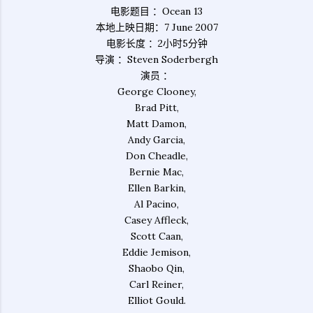
电影题目 ：Ocean 13
本地上映日期：7 June 2007
电影长度 ：2小时5分钟
导演 ：Steven Soderbergh
演员 ：
George Clooney,
Brad Pitt,
Matt Damon,
Andy Garcia,
Don Cheadle,
Bernie Mac,
Ellen Barkin,
Al Pacino,
Casey Affleck,
Scott Caan,
Eddie Jemison,
Shaobo Qin,
Carl Reiner,
Elliot Gould.