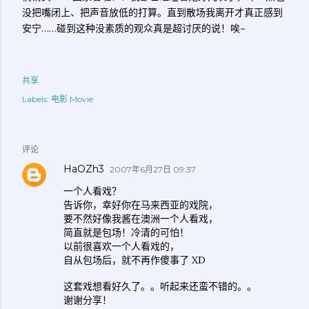
没把嘴闭上、把声音放低的打算。直到散场我离开才真正感到
安宁……碰到这种没素质的观众真是超讨厌的说！唉~
共享
Labels:
电影 Movie
评论
HaOZh3
2007年6月27日 09:37
一个人看戏？
告诉你，幸好你在马来西亚的戏院，
要不然好像我酱在澳洲一个人看戏，
简直就是包场！冷清的可怕！
以前很喜欢一个人看戏的，
自从包场后，就不再作傻事了 XD
这套戏想看好久了。。听起来还蛮不错的。。
谢谢分享！