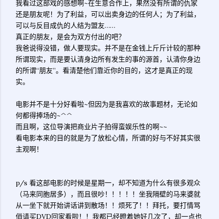
我看过这部戏的感想啊~在生意合作上，果然没有所谓的仇家
还是朋友呢！为了利益，可以出卖身边的任何人；为了利益，
可以与反目成仇的人结为盟友……
真正的朋友，是会为双方付出的吧？
我爸说得没错，做人要现实。并不是在金钱上斤斤计较的那种
所谓现实，而是要认清身边所有发生的事的源首，认清你身边
的所谓“朋友”。看清楚他们靠近你的目的，这才是真正的现
实。
电影并不是十分好看啦~但因为是我喜欢的故事题材，无论如
何都得捧场的~^^
而且啊，这位导演把商业片子拍得蛮娱乐性的啊~~
看电影本来的目的就是为了放松心情，所谓的好与不好其实很
主观啊！
p/s 看这部电影的时候是星期一，却不知道为什么有很多观众
（马来同胞居多），而且很吵！！！！！坐我隔壁的马来婆就
从一坐下就开始讲话讲到散场！！烦死了！！拜托，要打情骂
俏请买DVD回家看啦！！我都已经瞪着她好几次了，却一点也