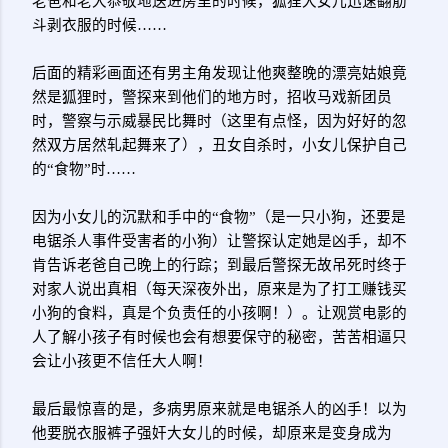
老爸和老大恭敬地送进房里的时候，狐狸大女儿迅速翻筋
斗剥衣服的时候……
后面的精彩画面还有男主角发现让他爽整晚的漂亮姑娘竟
然是狐狸时，警探来到他们的地方时，招收马戏新团员
时，警察与示威暴民比舞时（这里有点怪，因为好好的忽
然双方居然轧起舞来了），丑女自杀时，小女儿保护自己
的“食物”时……
因为小女儿的沉默和手中的“食物”（是一只小狗，还要是
电锯杀人事件受害者的小狗）让警探认定她是凶手，却不
肯告诉老爸自己晚上的行踪；到最后警探无故吊死时终于
对家人说出真相（每天深夜外出，原来是为了打工赚钱买
小狗的食料，真是个负责任的小孩啊！）。让观赏电影的
人了解小孩子有时候也会有想要保守的秘密，苦苦相逼只
会让小孩更不信任大人啊！
最后最惊喜的是，多病男原来就是电锯杀人的凶手！以为
他要脱衣服裤子强奸大女儿的时候，却原来是变身成为