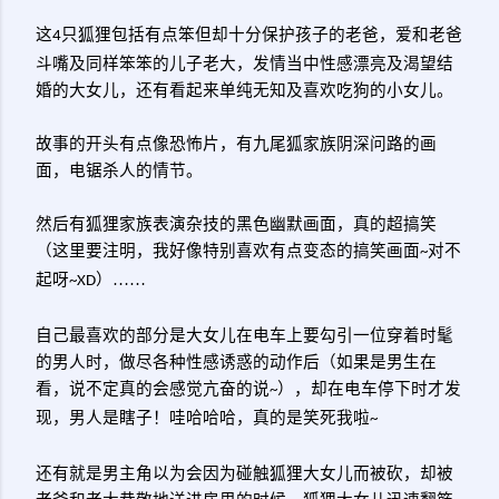
这
只狐狸包括有点笨但却十分保护孩子的老爸，爱和老爸
4
斗嘴及同样笨笨的儿子老大，发情当中性感漂亮及渴望结
婚的大女儿，还有看起来单纯无知及喜欢吃狗的小女儿。
故事的开头有点像恐怖片，有九尾狐家族阴深问路的画
面，电锯杀人的情节。
然后有狐狸家族表演杂技的黑色幽默画面，真的超搞笑
（这里要注明，我好像特别喜欢有点变态的搞笑画面
对不
~
起呀
）……
~XD
自己最喜欢的部分是大女儿在电车上要勾引一位穿着时髦
的男人时，做尽各种性感诱惑的动作后（如果是男生在
看，说不定真的会感觉亢奋的说
），却在电车停下时才发
~
现，男人是瞎子！哇哈哈哈，真的是笑死我啦
~
还有就是男主角以为会因为碰触狐狸大女儿而被砍，却被