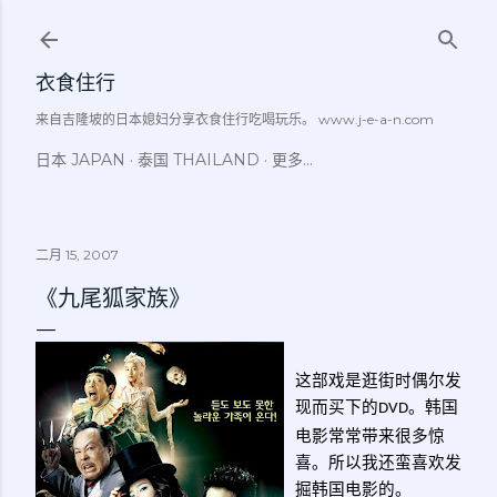
跳至主要内容
衣食住行
来自吉隆坡的日本媳妇分享衣食住行吃喝玩乐。 www.j-e-a-n.com
日本 JAPAN
泰国 THAILAND
更多…
二月 15, 2007
《九尾狐家族》
这部戏是逛街时偶尔发
现而买下的
。韩国
DVD
电影常常带来很多惊
喜。所以我还蛮喜欢发
掘韩国电影的。