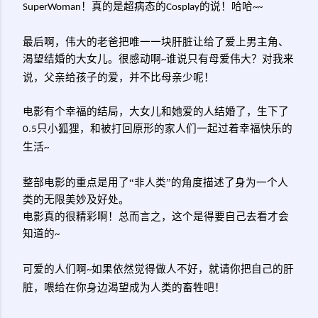
！真的是超病态的
的说！哈哈
SuperWoman
Cosplay
~~
最后啊，伟大的老爸把唯一一块肝脏让给了爱上男主角、
渴望结婚的大女儿。很感动啊
谁说只有母爱伟大？对我来
~
说，父亲给孩子的爱，并不比母亲少呢！
电影有个幸福的结局，大女儿和她爱的人结婚了，生下了
只小狐狸，和被打回原形的家人们一起过着幸福快乐的
0.5
生活
~
整部电影的重点是用了“非人类”的角度描述了身为一个人
类的无限美妙及好处。
电影真的很精彩啊！总而言之，这个是得要自己去看才会
知道的
~
可爱的人们啊
如果依然觉得做人不好，就请你把自己的肝
~
脏，喂给在你身边渴望成为人类的畜牲吧！