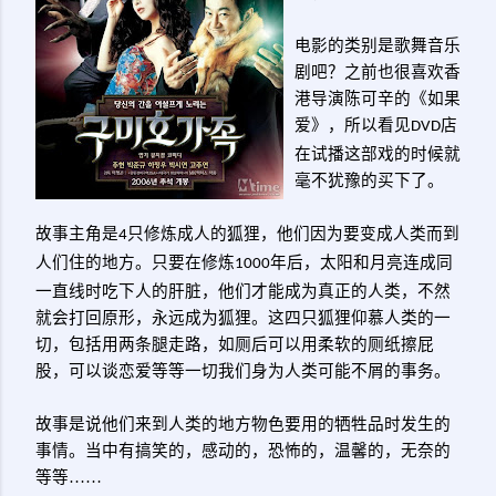
电影的类别是歌舞音乐
剧吧？之前也很喜欢香
港导演陈可辛的《如果
爱》，所以看见
店
DVD
在试播这部戏的时候就
毫不犹豫的买下了。
故事主角是
只修炼成人的狐狸，他们因为要变成人类而到
4
人们住的地方。只要在修炼
年后，太阳和月亮连成同
1000
一直线时吃下人的肝脏，他们才能成为真正的人类，不然
就会打回原形，永远成为狐狸。这四只狐狸仰慕人类的一
切，包括用两条腿走路，如厕后可以用柔软的厕纸擦屁
股，可以谈恋爱等等一切我们身为人类可能不屑的事务。
故事是说他们来到人类的地方物色要用的牺牲品时发生的
事情。当中有搞笑的，感动的，恐怖的，温馨的，无奈的
等等……